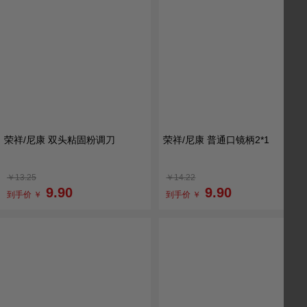
荣祥/尼康 双头粘固粉调刀
荣祥/尼康 普通口镜柄2*1
￥13.25
￥14.22
9.90
9.90
到手价 ￥
到手价 ￥