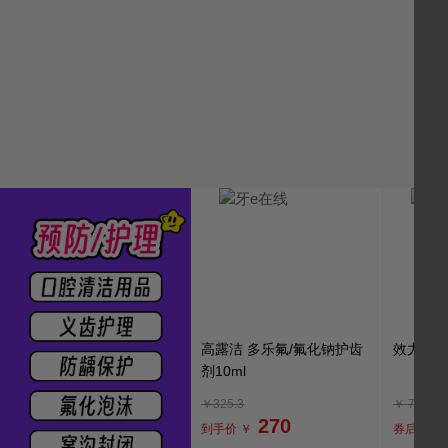
高露洁 多乐氟/氟化钠护齿
效力爽 
剂10ml
￥325.3
￥
7
270
到手价 ￥
券后 ￥