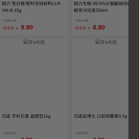
朗力 暂封膏/暂时充填材料LLR-
朗力生物 ®0.5%次氯酸钠消毒液/
VIII-B 15g
根管冲洗液250ml
￥26.14
￥14.46
9.90
8.80
到手价 ￥
到手价 ￥
贝诺 牙科石膏 超硬型1kg
贝诺齿博士 口腔抑菌膏0.5g
￥13.25
￥18.07