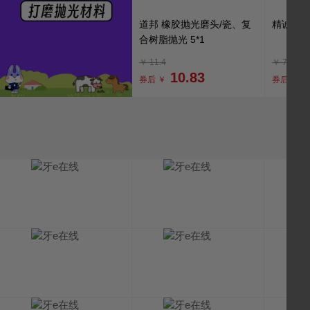
道邦 橡胶抛光磨头/瓷、复
精诚 钨
合树脂抛光 5*1
￥
11.4
￥
7.9
10.83
券后 ￥
券后 ￥