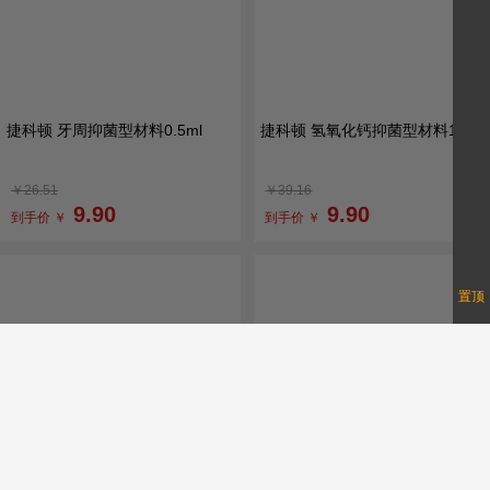
捷科顿 牙周抑菌型材料0.5ml
捷科顿 氢氧化钙抑菌型材料1g
￥26.51
￥39.16
9.90
9.90
到手价 ￥
到手价 ￥
置顶