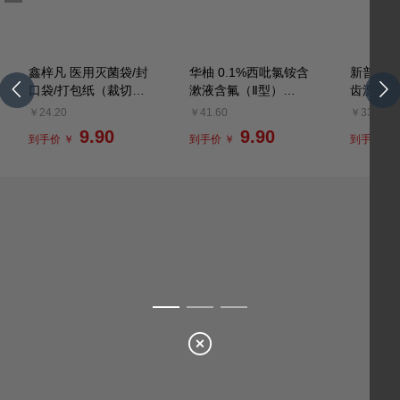
鑫梓凡 医用灭菌袋/封
华柚 0.1%西吡氯铵含
新普 17
口袋/打包纸（裁切
漱液含氟（Ⅱ型）
齿漂白剂
版）
200ml
份简约装
￥24.20
￥41.60
￥331.33
9.90
9.90
到手价 ￥
到手价 ￥
到手价 ￥