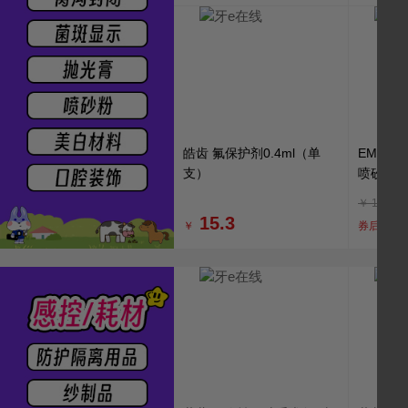
皓齿 氟保护剂0.4ml（单
EMS 
支）
喷砂粉30
￥
172
15.3
￥
券后 ￥