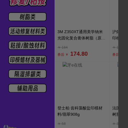
3M Z350XT通用美学纳米
沪鸽 美
光固化复合膏体树脂（原装
印模材（
进口）7018#4g
￥
184
￥
188
174.80
券后 ￥
券后 ￥
登士柏 齿科藻酸盐印模材
法国RT
料/翡翠908g
树脂/桩
双管注射
￥
58
￥
325