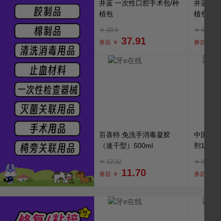
井蓝 一次性口腔手术包/种
井蓝 一
植包
植包（
￥
39.9
￥
43.8
37.91
券后 ￥
券后 ￥
百喜特 免洗手消毒凝胶
中国牙谷
（速干型）500ml
剂1000m
￥
12.32
￥
92
11.70
券后 ￥
券后 ￥