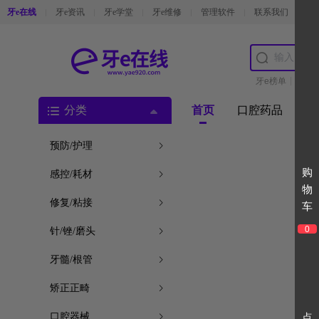
牙e在线
牙e资讯
牙e学堂
牙e维修
管理软件
联系我们
公
牙e榜单
麻药
分类
首页
口腔药品
热
预防/护理
感控/耗材
修复/粘接
0
针/锉/磨头
牙髓/根管
矫正正畸
口腔器械