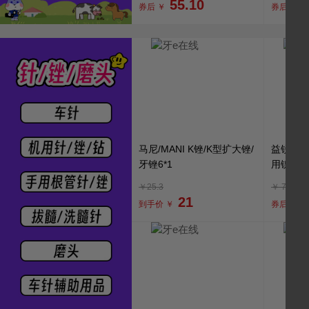
55.10
券后 ￥
券后 ￥
马尼/MANI K锉/K型扩大锉/
益锐/M3 
牙锉6*1
用镍钛
6*1
￥25.3
￥
75
21
到手价 ￥
券后 ￥