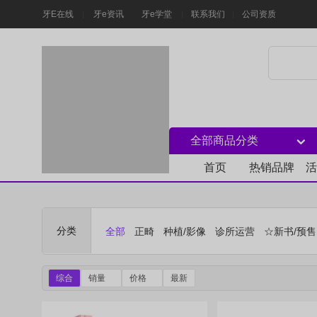
牙E在线
牙e资讯
牙e学堂
联系我们
公司资质
全部商品分类
首页
热销品牌
活
分类
全部
正畸
种植/影像
诊所运营
☆新书/预
综合
销量
价格
最新