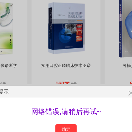
影像诊断学
实用口腔正畸临床技术图谱
可摘
元
160元
0元
0元
提示
网络错误,请稍后再试~
确定