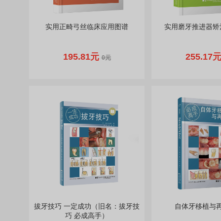
实用正畸弓丝临床应用图谱
实用磨牙推进器矫
195.81元
255.17
0元
拔牙技巧 一定成功（旧名：拔牙技
自体牙移植与
巧 必成高手）