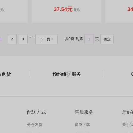
37.54元
3
0元
0元
. . .
共9页
到第
页
1
2
3
下一页
>
确定
由退货
预约维护服务
配送方式
售后服务
牙e
分仓发货
资质下载
关于