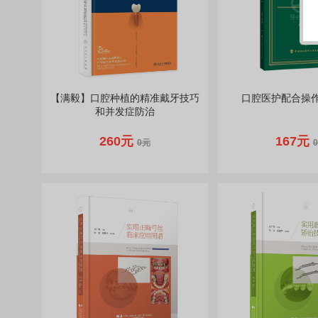
【满毅】口腔种植的精准戴牙技巧
口腔医护配合操
和并发症防治
260元
167元
0元