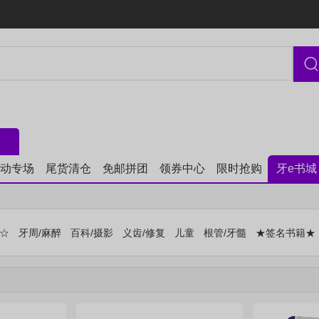
动专场
尾货清仓
免邮拼团
领券中心
限时抢购
牙e书城
售☆
牙周/麻醉
百科/摄影
义齿/修复
儿童
根管/牙髓
★签名书籍★