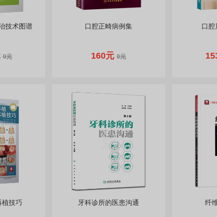
治技术图谱
口腔正畸病例集
口腔
元
160元
15
0元
0元
再植技巧
牙科诊所的医患沟通
纤