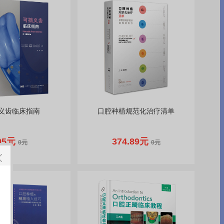
义齿临床指南
口腔种植规范化治疗清单
95元
374.89元
0元
0元