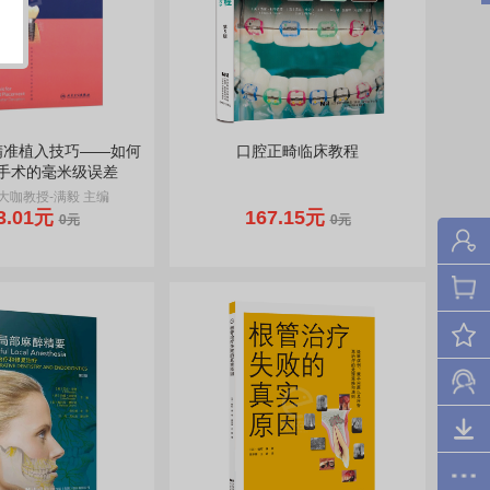
精准植入技巧——如何
口腔正畸临床教程
手术的毫米级误差
大咖教授-满毅 主编
3.01元
167.15元
0元
0元