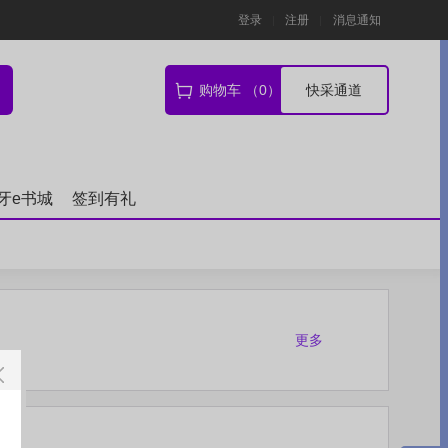
登录
注册
消息通知
购物车 （0）
快采通道
牙e书城
签到有礼
更多