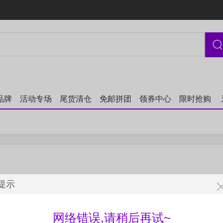
品牌
活动专场
尾货清仓
免邮拼团
领券中心
限时抢购
提示
网络错误,请稍后再试~