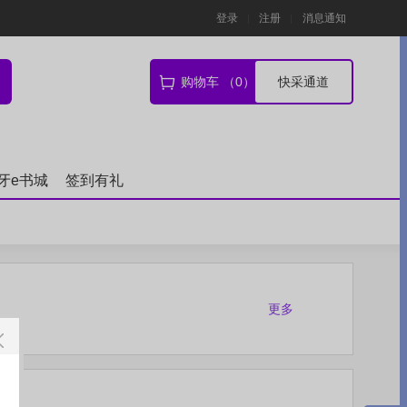
登录
注册
消息通知
购物车 （0）
快采通道
牙e书城
签到有礼
更多