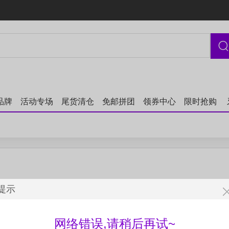
品牌
活动专场
尾货清仓
免邮拼团
领券中心
限时抢购
提示
网络错误,请稍后再试~