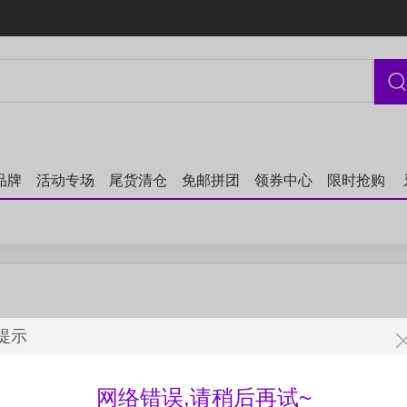
品牌
活动专场
尾货清仓
免邮拼团
领券中心
限时抢购
提示
网络错误,请稍后再试~