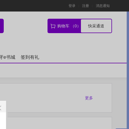
登录
注册
消息通知
购物车 （0）
快采通道
牙e书城
签到有礼
更多