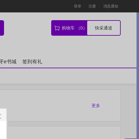
登录
注册
消息通知
购物车 （0）
快采通道
牙e书城
签到有礼
更多