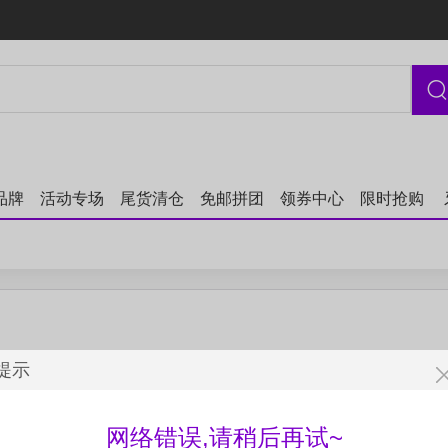
品牌
活动专场
尾货清仓
免邮拼团
领券中心
限时抢购
提示
网络错误,请稍后再试~