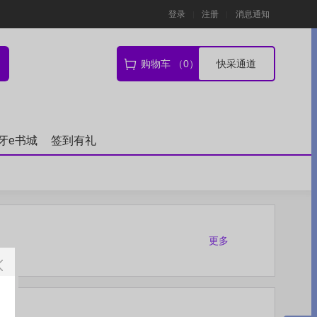
登录
注册
消息通知
购物车 （0）
快采通道
牙e书城
签到有礼
更多