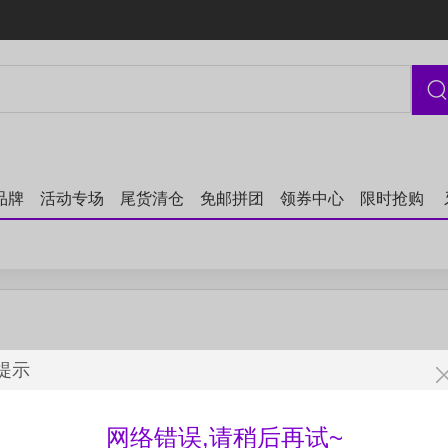
品牌
活动专场
尾货清仓
免邮拼团
领券中心
限时抢购
提示
网络错误,请稍后再试~